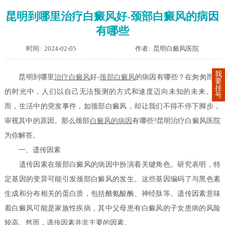
昆明到哪里治疗白癜风好-颈部白癜风的病因
有哪些
时间: 2024-02-05
作者: 昆明白癜风医院
我
昆明到哪里
治疗白癜风
好-
颈部白癜风
的病因有哪些？在匆匆而过
要
挂
的时光中，人们以自己无法预测的方式和速度迈向未知的未来。然
号
而，生活中的突发事件，如颈部白癜风，却让我们不得不停下脚步，
审视其中的原因。那么颈部
白癜风的病因
有哪些?昆明治疗白癜风医院
为你解答。
一、遗传因素
遗传因素在颈部白癜风的病因中扮演着关键角色。研究表明，特
定基因的变异可能引发颈部白癜风的发生。这些基因编码了与黑色素
生成和分布相关的蛋白质，包括酪氨酸酶、神经肽等。遗传因素意味
着白癜风可能是家族性疾病，其中父母患有白癜风的子女患病的风险
较高。然而，遗传因素并非主要的因素。