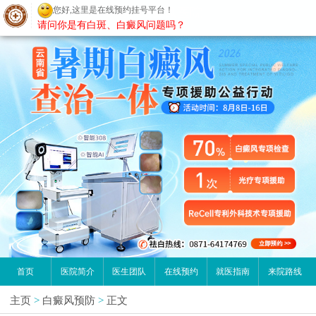
您好,这里是在线预约挂号平台！
昆明白癜风医院
请问你是有白斑、白癜风问题吗？
首页
医院简介
医生团队
在线预约
就医指南
来院路线
主页
>
白癜风预防
>
正文