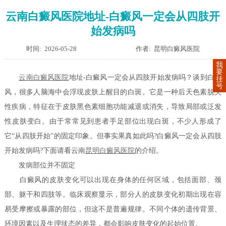
云南白癜风医院地址-白癜风一定会从四肢开
始发病吗
时间: 2026-05-28
作者: 昆明白癜风医院
我
要
云南白癜风医院
地址-白癜风一定会从四肢开始发病吗？谈到白癜
挂
号
风，很多人脑海中会浮现皮肤上醒目的白斑。它是一种后天色素脱失
性疾病，特征在于皮肤黑色素细胞功能减退或消失，导致局部或泛发
性皮肤变白。由于常常见到患者手足部位出现白斑，不少人形成了
它“从四肢开始”的固定印象。但事实果真如此吗?白癜风一定会从四肢
开始发病吗?下面请看云南
昆明白癜风医院
的介绍。
发病部位并不固定
白癜风的皮肤变化可以出现在身体的任何区域，包括面部、颈
部、躯干和四肢等。临床观察显示，部分人的皮肤变化初期出现在容
易受摩擦或暴露的部位，但这不是普遍规律。不同个体的遗传背景、
环境因素以及生理状态的差异，都会影响皮肤变化的起始位置。