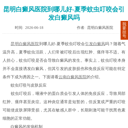
昆明白癜风医院到哪儿好-夏季蚊虫叮咬会引
发白癜风吗
我
时间: 2026-06-18
作者: 昆明白癜风医院
要
挂
号
昆明白癜风医院
到哪儿好-夏季蚊虫叮咬会
引发白癜风
吗？随着气
温升高，夏季蚊虫活跃，人们常被叮咬后出现红肿、瘙痒等不适。有
人担心，蚊虫叮咬是否会导致白癜风的发生。事实上，蚊虫叮咬本身
并不会直接诱发白癜风，但其引发的皮肤损伤和免疫反应可能在特定
条件下成为诱因之一。下面请看
云南白癜风医院
的介绍。
蚊虫叮咬与皮肤反应
蚊虫叮咬后，唾液中的蛋白质会引发人体的免疫反应，导致局部
红肿、瘙痒甚至炎症。这种炎症通常是短暂的，但反复或严重的叮咬
可能使皮肤屏障受损，尤其在敏感人群中，长期刺激可能干扰黑色素
细胞的正常功能。
白癜风的发病机制