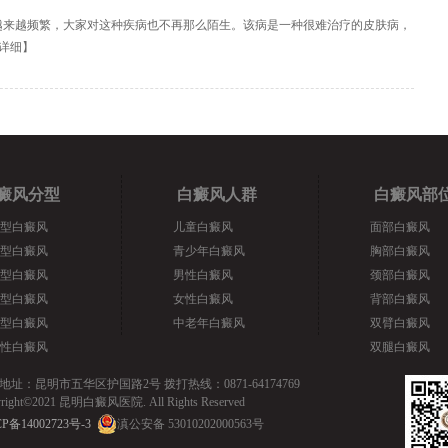
越来越频繁，大家对这种疾病也不再那么陌生。该病是一种很难治疗的皮肤病，
详细
】
癜风分型
白癜风人群
白癜风部
型白癜风
儿童白癜风
面部白癜风
型白癜风
青少年白癜风
胸部白癜风
型白癜风
男性白癜风
颈部白癜风
型白癜风
女性白癜风
背部白癜风
型白癜风
中老年白癜风
双臂白癜风
性白癜风
双腿白癜风
地址：昆明市五华区护国路2号 拨打热线：0871-64174769
yright©2021 昆明白癜风医院. All Rights Reserved
P备14002723号-3
滇公安备 53010202000563号