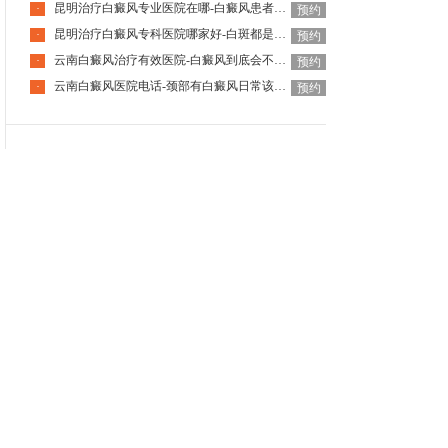
昆明治疗白癜风专业医院在哪-白癜风患者国庆出游要注意什么
·
预约
昆明治疗白癜风专科医院哪家好-白斑都是白癜风吗
·
预约
云南白癜风治疗有效医院-白癜风到底会不会遗传下一代
·
预约
云南白癜风医院电话-颈部有白癜风日常该怎么护理呢
·
预约