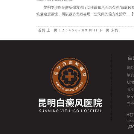
昆明专业医院解析偏方治疗女性白癜风会怎么样?白癜风
恢复速度很慢，所以很多患者会用一些民间的偏方来治疗…【
首页
上一页
1
2
3
4
5
6
7
8
9
10
11
下一页
末页
白
局限
散发
肢端
节段
泛发
完全
医院
Cop
滇IC