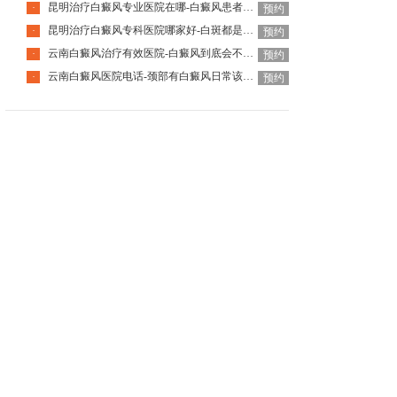
昆明治疗白癜风专业医院在哪-白癜风患者国庆出游要注意什么
·
预约
昆明治疗白癜风专科医院哪家好-白斑都是白癜风吗
·
预约
云南白癜风治疗有效医院-白癜风到底会不会遗传下一代
·
预约
云南白癜风医院电话-颈部有白癜风日常该怎么护理呢
·
预约