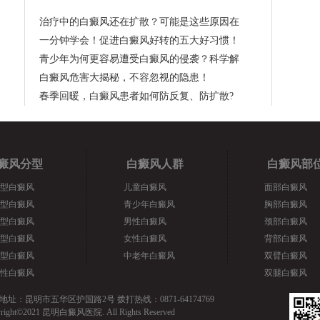
治疗中的白癜风还在扩散？可能是这些原因在
一分钟学会！促进白癜风好转的五大好习惯！
青少年为何更容易遭受白癜风的侵袭？科学解
白癜风危害大揭秘，不容忽视的隐患！
春季回暖，白癜风患者如何防反复、防扩散?
癜风分型
白癜风人群
白癜风部
型白癜风
儿童白癜风
面部白癜风
型白癜风
青少年白癜风
胸部白癜风
型白癜风
男性白癜风
颈部白癜风
型白癜风
女性白癜风
背部白癜风
型白癜风
中老年白癜风
双臂白癜风
性白癜风
双腿白癜风
地址：昆明市五华区护国路2号 拨打热线：0871-64174769
yright©2021 昆明白癜风医院. All Rights Reserved