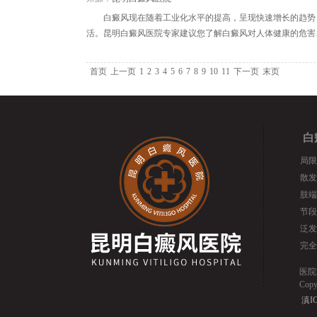
白癜风现在随着工业化水平的提高，呈现快速增长的趋势
活。昆明白癜风医院专家建议您了解白癜风对人体健康的危害
首页
上一页
1
2
3
4
5
6
7
8
9
10
11
下一页
末页
白
局限
散发
肢端
节段
泛发
完全
医院
Cop
滇IC