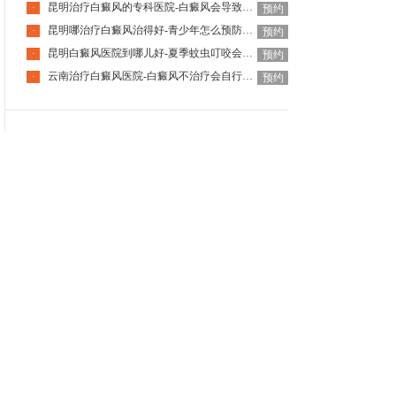
昆明治疗白癜风的专科医院-白癜风会导致身体出现其他病变吗
·
预约
昆明哪治疗白癜风治得好-青少年怎么预防白癜风发病
·
预约
昆明白癜风医院到哪儿好-夏季蚊虫叮咬会引发白癜风吗
·
预约
云南治疗白癜风医院-白癜风不治疗会自行恢复吗
·
预约