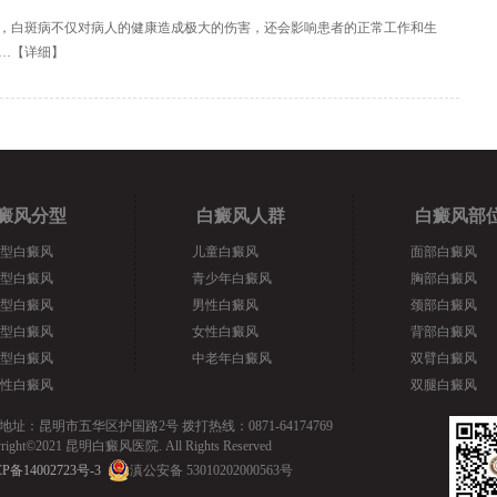
，白斑病不仅对病人的健康造成极大的伤害，还会影响患者的正常工作和生
…【
详细
】
癜风分型
白癜风人群
白癜风部
型白癜风
儿童白癜风
面部白癜风
型白癜风
青少年白癜风
胸部白癜风
型白癜风
男性白癜风
颈部白癜风
型白癜风
女性白癜风
背部白癜风
型白癜风
中老年白癜风
双臂白癜风
性白癜风
双腿白癜风
地址：昆明市五华区护国路2号 拨打热线：0871-64174769
yright©2021 昆明白癜风医院. All Rights Reserved
P备14002723号-3
滇公安备 53010202000563号