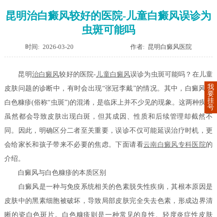
昆明治白癜风较好的医院-儿童白癜风误诊为
虫斑可能吗
时间: 2026-03-20
作者: 昆明白癜风医院
昆明
治白癜风
较好的医院-
儿童白癜风
误诊为虫斑可能吗？在儿童
我
皮肤问题的诊断中，有时会出现“张冠李戴”的情况。其中，白癜风与
要
挂
白色糠疹(俗称“虫斑”)的混淆，是临床上并不少见的现象。这两种疾病
号
虽然都会导致皮肤出现白斑，但其成因、性质和后续管理却截然不
同。因此，明确区分二者至关重要，误诊不仅可能延误治疗时机，更
会给家长和孩子带来不必要的焦虑。下面请看
云南白癜风专科医院
的
介绍。
白癜风与白色糠疹的本质区别
白癜风是一种与免疫系统相关的色素脱失性疾病，其根本原因是
皮肤中的黑素细胞被破坏，导致局部皮肤完全失去色素，形成边界清
晰的瓷白色斑片。白色糠疹则是一种常见的良性、轻度炎症性皮肤