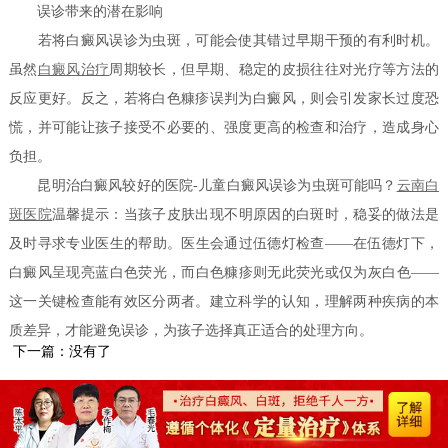
误诊带来的潜在影响
若将白癜风误诊为虫斑，可能会使其错过早期干预的有利时机。
虽然
白癜风治疗
周期较长，但早期、稳定的皮损往往对光疗等方法的
反应更好。反之，若将白色糠疹误判为白癜风，则会引发家长过度恐
慌，并可能让孩子接受不必要的、强度更高的检查和治疗，造成身心
负担。
昆明治白癜风较好的医院-儿童白癜风误诊为虫斑可能吗？
云南白
斑医院
温馨提示：当孩子皮肤出现不明原因的白斑时，稳妥的做法是
及时寻求专业医生的帮助。医生会通过伍德灯检查——在伍德灯下，
白癜风呈现亮蓝白色荧光，而白色糠疹则无此荧光或仅为灰白色——
这一关键检查能有效区分两者。建立科学的认知，理解两种疾病的本
质差异，才能避免误诊，为孩子选择真正适合的处理方向。
下一篇：没有了