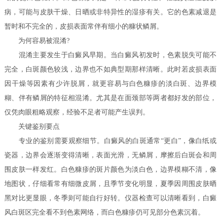
病，可能与皮肤干燥、日晒或非特异性的湿疹有关。它的色素减退是
暂时和不完全的，皮损表面常伴有细小的糠状鳞屑。
为何容易被混淆?
混淆主要发生于白癜风早期。当白癜风初发时，色素脱失可能不
完全，白斑颜色较浅，边界也不如典型期那样清晰。此时若皮损表面
因干燥等因素有少许脱屑，就更容易与白色糠疹的淡白斑、边界模
糊、伴有鳞屑的特征相混淆。尤其是在面颈部等两者都好发的部位，
仅凭肉眼粗略观察，经验不足者可能产生误判。
关键鉴别要点
专业的鉴别需要观察细节。白癜风的白斑通常“更白”，像白纸或
瓷器，边界会逐渐变得清晰，表面光滑，无鳞屑，摩擦后白斑会和周
围皮肤一样发红。白色糠疹的斑片颜色为淡白色，边界模糊不清，像
地图状，仔细看常有细微皮屑，且季节变化明显，夏季因周围皮肤晒
黑对比更显眼，冬季则可能自行好转。仪器检查可以清晰看到，白癜
风白斑区完全看不到色素网络，而白色糠疹仍可见部分色素沉着。