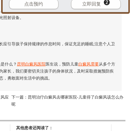
点击预约
立即回复
因此，家长要教育孩子注意防晒，尽量避免在中午时分进行户
光照射设备。
应引导孩子保持规律的作息时间，保证充足的睡眠;注意个人卫
是什么？
昆明白癜风医院
医生说，预防儿童
白癜风需要
从多个方
为家长，我们要密切关注孩子的身体状况，及时采取措施预防疾
态，勇敢面对生活中的挑战。
癜风应
下一篇：
昆明治疗白癜风去哪家医院-儿童得了白癜风该怎么办
呢
其他患者还阅读了：