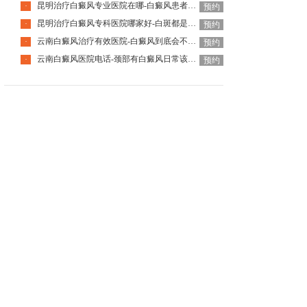
昆明治疗白癜风专业医院在哪-白癜风患者国庆出游要注意什么
·
预约
昆明治疗白癜风专科医院哪家好-白斑都是白癜风吗
·
预约
云南白癜风治疗有效医院-白癜风到底会不会遗传下一代
·
预约
云南白癜风医院电话-颈部有白癜风日常该怎么护理呢
·
预约