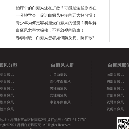
治疗中的白癜风还在扩散？可能是这些原因在
一分钟学会！促进白癜风好转的五大好习惯！
青少年为何更容易遭受白癜风的侵袭？科学解
白癜风危害大揭秘，不容忽视的隐患！
春季回暖，白癜风患者如何防反复、防扩散?
癜风分型
白癜风人群
白癜风部
型白癜风
儿童白癜风
面部白癜风
型白癜风
青少年白癜风
胸部白癜风
型白癜风
男性白癜风
颈部白癜风
型白癜风
女性白癜风
背部白癜风
型白癜风
中老年白癜风
双臂白癜风
性白癜风
双腿白癜风
地址：昆明市五华区护国路2号 拨打热线：0871-64174769
yright©2021 昆明白癜风医院. All Rights Reserved