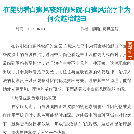
在昆明看白癜风较好的医院-白癜风治疗中为
何会越治越白
时间: 2026-06-01
作者: 昆明白癜风医院
我
在昆明
看白癜风
较好的医院-
白癜风治疗
中为何会越治越白？当一
要
挂
些皮肤上的白斑在治疗过程中，颜色看起来比以前更为浅白时，人们
号
常感到困惑甚至担忧，这是治疗中并不少见的一种现象。这种现象的
出现，并非意味着治疗失效，而往往与皮肤色素的恢复规律、治疗方
法的初期反应以及观察对比的视觉效应有关。理解其中的原理，能帮
助建立更平和、理性的治疗预期。下面请看
云南白癜风医院
的介绍。
1.局部皮肤色素对比改变
在治疗初期，当白斑周围正常皮肤的黑色素细胞活性因药物或光
疗作用而提升时，肤色可能暂时加深。这使得中间白斑区域在对比之
下，显得更为醒目和浅淡，形成“越治越白”的观感。这通常是治疗起
效、周边皮肤率先反应的一个迹象。