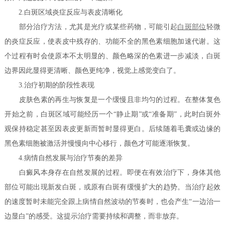
2.白斑区域炎症反应与表皮清晰化
部分治疗方法，尤其是光疗或某些药物，可能引起
白斑部位
轻微
的炎症反应，使表皮中残存的、功能不全的黑色素细胞加速代谢。这
个过程有时会使原本不太明显的、颜色略深的色素进一步减淡，白斑
边界因此显得更清晰、颜色更纯净，视觉上感觉变白了。
3.治疗初期的阶段性表现
皮肤色素的再生与恢复是一个缓慢且非均匀的过程。在整体复色
开始之前，白斑区域可能经历一个“静止期”或“准备期”，此时白斑外
观保持稳定甚至因表皮更新而暂时显得更白。后续随着毛囊或边缘的
黑色素细胞被激活并慢慢向中心移行，颜色才可能逐渐恢复。
4.病情自然发展与治疗节奏的差异
白癜风本身存在自然发展的过程。即便在有效治疗下，身体其他
部位可能出现新发白斑，或原有白斑有缓慢扩大的趋势。当治疗起效
的速度暂时未能完全跟上病情自然波动的节奏时，也会产生“一边治一
边显白”的感受。这提示治疗需要持续和调整，而非放弃。