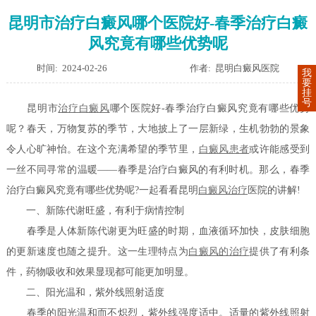
昆明市治疗白癜风哪个医院好-春季治疗白癜
风究竟有哪些优势呢
时间: 2024-02-26
作者: 昆明白癜风医院
我
要
挂
号
昆明市
治疗白癜风
哪个医院好-春季治疗白癜风究竟有哪些优势
呢？春天，万物复苏的季节，大地披上了一层新绿，生机勃勃的景象
令人心旷神怡。在这个充满希望的季节里，
白癜风患者
或许能感受到
一丝不同寻常的温暖——春季是治疗白癜风的有利时机。那么，春季
治疗白癜风究竟有哪些优势呢?一起看看昆明
白癜风治疗
医院的讲解!
一、新陈代谢旺盛，有利于病情控制
春季是人体新陈代谢更为旺盛的时期，血液循环加快，皮肤细胞
的更新速度也随之提升。这一生理特点为
白癜风的治疗
提供了有利条
件，药物吸收和效果显现都可能更加明显。
二、阳光温和，紫外线照射适度
春季的阳光温和而不炽烈，紫外线强度适中。适量的紫外线照射