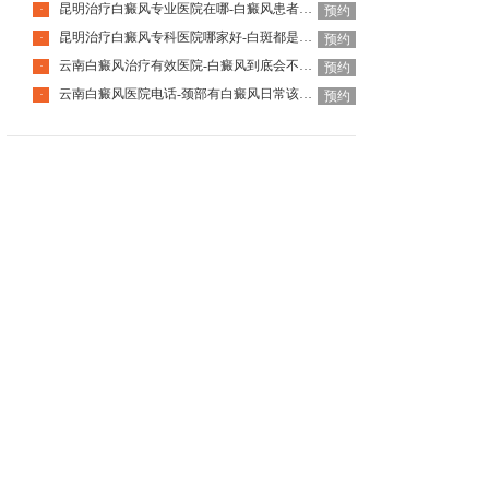
昆明治疗白癜风专业医院在哪-白癜风患者国庆出游要注意什么
·
预约
昆明治疗白癜风专科医院哪家好-白斑都是白癜风吗
·
预约
云南白癜风治疗有效医院-白癜风到底会不会遗传下一代
·
预约
云南白癜风医院电话-颈部有白癜风日常该怎么护理呢
·
预约