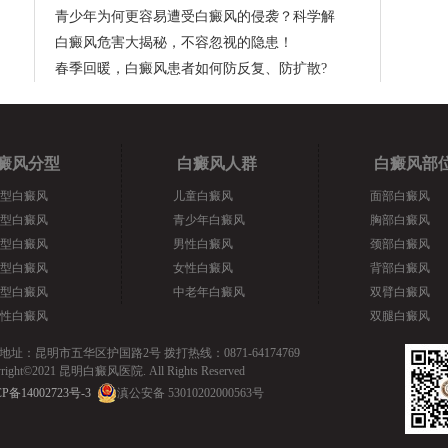
青少年为何更容易遭受白癜风的侵袭？科学解
白癜风危害大揭秘，不容忽视的隐患！
春季回暖，白癜风患者如何防反复、防扩散?
癜风分型
白癜风人群
白癜风部
型白癜风
儿童白癜风
面部白癜风
型白癜风
青少年白癜风
胸部白癜风
型白癜风
男性白癜风
颈部白癜风
型白癜风
女性白癜风
背部白癜风
型白癜风
中老年白癜风
双臂白癜风
性白癜风
双腿白癜风
地址：昆明市五华区护国路2号 拨打热线：0871-64174769
yright©2021 昆明白癜风医院. All Rights Reserved
P备14002723号-3
滇公安备 53010202000563号