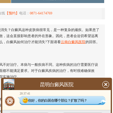
在线
【预约】
电话：
0871-64174769
能消失？白癜风这种皮肤病很常见，是一种复杂的顽疾。如果患了
散，这会直接影响患者的外在形象。因此，患者会迫切希望远离
么，白癜风如何治疗才能消失?下面请看
云南白癜风医院
的回答。
不好治疗。本病与一般疾病不同。这种疾病的治疗需要医疗设
面都不能满足要求。对于白癜风疾病的治疗，有时很难确保效
院实施治疗。
昆明白癜风医院
20:37:41
业医院，治疗前应该进行科学检测。治疗白癜风的方法很多，
你好，你的白斑在哪个部位？扩散了吗？
到目的。因此，在治疗前，医生会对白斑进行预诊断评估、技术
性化的治疗方案和针对性的治疗方案。这些可以帮助患者好转。