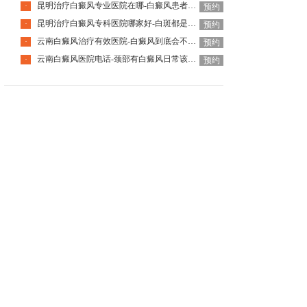
昆明治疗白癜风专业医院在哪-白癜风患者国庆出游要注意什么
·
预约
昆明治疗白癜风专科医院哪家好-白斑都是白癜风吗
·
预约
云南白癜风治疗有效医院-白癜风到底会不会遗传下一代
·
预约
云南白癜风医院电话-颈部有白癜风日常该怎么护理呢
·
预约