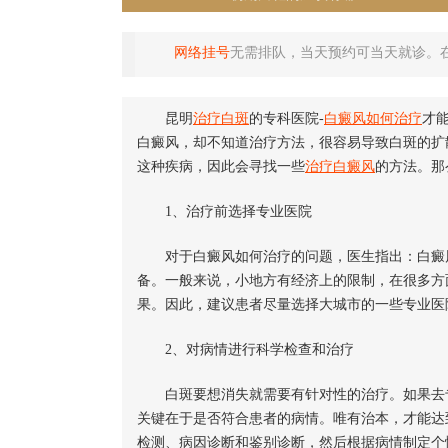
网络挂号
无需排队，当天预约可当天就诊。
昆明
治疗白斑
的专科医院-
白癜风如何治疗
才
白癜风，却不知道治疗方法，很容易导致白斑的扩
这种疾病，因此会寻找一些
治疗白癜风
的方法。那
1、治疗前选择专业医院
对于白癜风如何治疗的问题，医生指出：白癜风
备。一般来说，小地方有经济上的限制，在很多方
果。因此，建议患者尽量选择大城市的一些专业医
2、对病情进行科学检查和治疗
白斑要想消失就需要有针对性的治疗。如果去专
关键在于是否符合患者的病情。唯有治本，才能达
检测、病因诊断和鉴别诊断，然后根据病情制定个