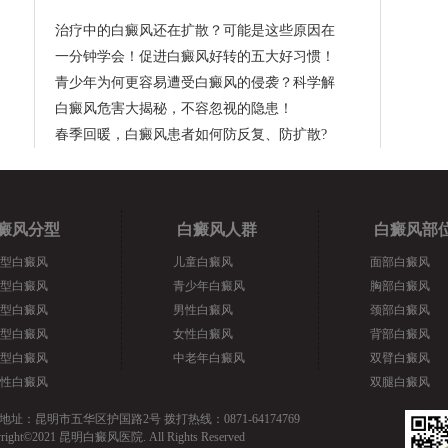
治疗中的白癜风还在扩散？可能是这些原因在
一分钟学会！促进白癜风好转的五大好习惯！
青少年为何更容易遭受白癜风的侵袭？科学解
白癜风危害大揭秘，不容忽视的隐患！
春季回暖，白癜风患者如何防反复、防扩散?
癜风分型
白癜风人群
白癜风部
型白癜风
儿童白癜风
面部白癜风
型白癜风
青少年白癜风
胸部白癜风
型白癜风
男性白癜风
颈部白癜风
型白癜风
女性白癜风
背部白癜风
型白癜风
中老年白癜风
双臂白癜风
性白癜风
双腿白癜风
地址：昆明市五华区护国路2号 拨打热线：0871-64174769
yright©2021 昆明白癜风医院. All Rights Reserved