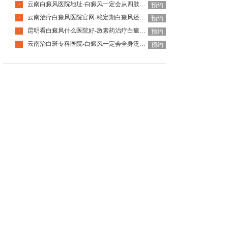
云南白癜风医院地址-白癜风一定会从四肢开始发病吗
·
预约
云南治疗白癜风医院官网-稳定期白癜风还会突然扩散发展吗
·
预约
昆明看白癜风什么医院好-激素药治疗白癜风会有副作用吗
·
预约
云南治白斑专科医院-白癜风一定会全身泛发吗
·
预约