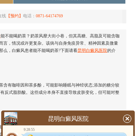
在线
【预约】
电话：
0871-64174769
者
能不能喝奶茶？奶茶风靡大街小巷，但其高糖、高脂及可能含咖
而言，情况或许更复杂。该病与自身免疫异常、精神因素及微量
那么，白癜风患者能不能喝奶茶?下面请看
昆明白癜风医院
的介
含有咖啡因和茶多酚，可能影响睡眠与神经状态;添加的糖分较
含有反式脂肪酸。这些成分本身不直接导致皮肤变化，但可能对整
昆明白癜风医院
于维持免疫平衡，而过量摄入高糖、高添加剂的饮品可能带来
9:28:55
选择成分简单的奶茶，相比大量或频繁饮用，对维持内在平衡可