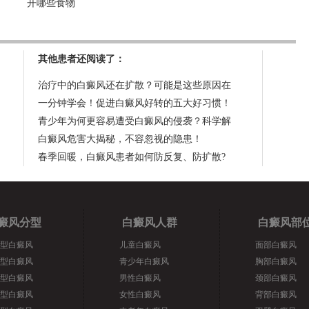
开哪些食物
其他患者还阅读了：
治疗中的白癜风还在扩散？可能是这些原因在
一分钟学会！促进白癜风好转的五大好习惯！
青少年为何更容易遭受白癜风的侵袭？科学解
白癜风危害大揭秘，不容忽视的隐患！
春季回暖，白癜风患者如何防反复、防扩散?
癜风分型
白癜风人群
白癜风部
型白癜风
儿童白癜风
面部白癜风
型白癜风
青少年白癜风
胸部白癜风
型白癜风
男性白癜风
颈部白癜风
型白癜风
女性白癜风
背部白癜风