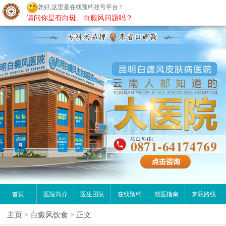
您好,这里是在线预约挂号平台！
昆明白癜风医院
请问你是有白斑、白癜风问题吗？
首页
医院简介
医生团队
在线预约
就医指南
来院路线
主页
>
白癜风饮食
>
正文