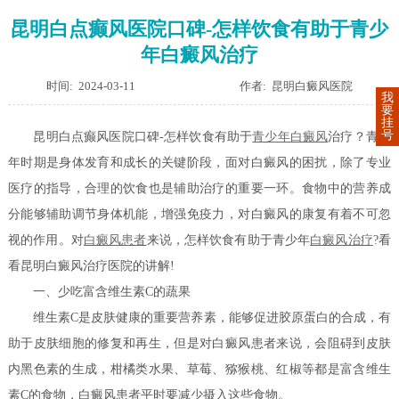
昆明白点癫风医院口碑-怎样饮食有助于青少
年白癜风治疗
时间: 2024-03-11
作者: 昆明白癜风医院
我
要
挂
号
昆明白点癫风医院口碑-怎样饮食有助于
青少年白癜风
治疗？青少
年时期是身体发育和成长的关键阶段，面对白癜风的困扰，除了专业
医疗的指导，合理的饮食也是辅助治疗的重要一环。食物中的营养成
分能够辅助调节身体机能，增强免疫力，对白癜风的康复有着不可忽
视的作用。对
白癜风患者
来说，怎样饮食有助于青少年
白癜风治疗
?看
看昆明白癜风治疗医院的讲解!
一、少吃富含维生素C的蔬果
维生素C是皮肤健康的重要营养素，能够促进胶原蛋白的合成，有
助于皮肤细胞的修复和再生，但是对白癜风患者来说，会阻碍到皮肤
内黑色素的生成，柑橘类水果、草莓、猕猴桃、红椒等都是富含维生
素C的食物，白癜风患者平时要减少摄入这些食物。