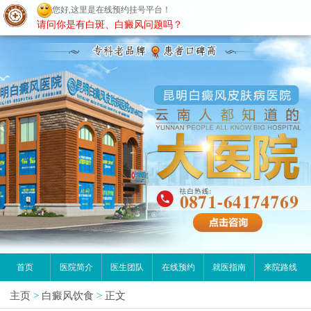
您好,这里是在线预约挂号平台！
昆明白癜风医院
请问你是有白斑、白癜风问题吗？
首页
医院简介
医生团队
在线预约
就医指南
来院路线
主页
>
白癜风饮食
>
正文