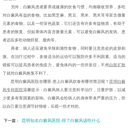
另外，白癜风患者要养成健康的饮食习惯，均衡吸收营养，多吃
对白癜风有益的食物。比如黑芝麻、黑豆、黑米、黑木耳等富含微量
元素的食物。以及一些深色蔬菜，它们还含有许多有益物质，有助于
患者的恢复。但如果体内富含微量元素，可以避免白癜风的发病。患
者还应多吃动物肝脏、瘦肉等。
再者，病人还应避免辛辣刺激性食物，同时要注意患处的皮肤刺
激。在治疗过程中，多做适当的运动可以预防许多不利因素。适当的
锻炼可以提高患者的免疫力，避免体内的一些并发症，不然
白斑扩散
了就对白癜风恢复不利了。
昆明白癜风医院在哪里-患上白癜风饮食有哪些禁忌呢？
昆明白癜
风专科医院
温馨提示：白癜风病人要注意科学治疗，注重护肤，以减
少更多有害因素的影响。白癜风会给病人的身体带来严重的压力，所
以自己要注意调节好情绪，乐观一些才对的。
昆明知名白癜风医院-得了白癜风该吃什么
下一篇：