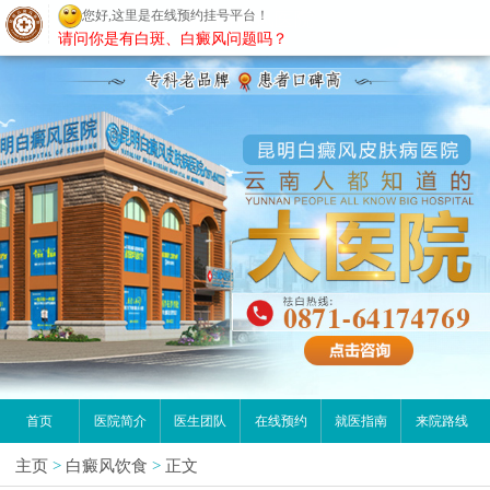
您好,这里是在线预约挂号平台！
昆明白癜风医院
请问你是有白斑、白癜风问题吗？
首页
医院简介
医生团队
在线预约
就医指南
来院路线
主页
>
白癜风饮食
>
正文