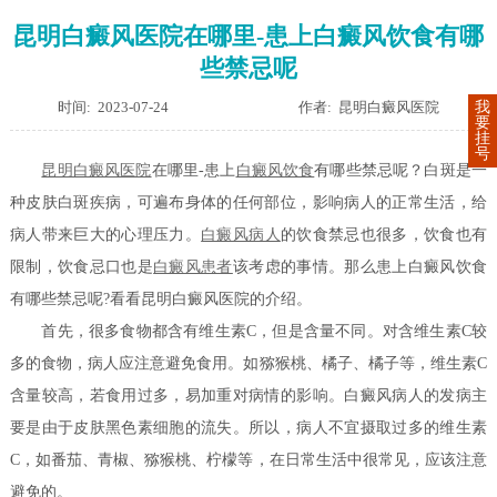
昆明白癜风医院在哪里-患上白癜风饮食有哪
些禁忌呢
时间: 2023-07-24
作者: 昆明白癜风医院
我
要
挂
号
昆明白癜风医院
在哪里-患上
白癜风饮食
有哪些禁忌呢？白斑是一
种皮肤白斑疾病，可遍布身体的任何部位，影响病人的正常生活，给
病人带来巨大的心理压力。
白癜风病人
的饮食禁忌也很多，饮食也有
限制，饮食忌口也是
白癜风患者
该考虑的事情。那么患上白癜风饮食
有哪些禁忌呢?看看昆明白癜风医院的介绍。
首先，很多食物都含有维生素C，但是含量不同。对含维生素C较
多的食物，病人应注意避免食用。如猕猴桃、橘子、橘子等，维生素C
含量较高，若食用过多，易加重对病情的影响。白癜风病人的发病主
要是由于皮肤黑色素细胞的流失。所以，病人不宜摄取过多的维生素
C，如番茄、青椒、猕猴桃、柠檬等，在日常生活中很常见，应该注意
避免的。