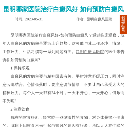
昆明哪家医院治疗白癜风好-如何预防白癜风
我
时间: 2023-05-31
作者: 昆明白癜风医院
要
挂
号
昆明哪家医院
治疗白癜风
好-如何
预防白癜风
？通过临床观察，
成
年人白癜风
的发病率呈逐渐上升趋势，这可能与其工作环境、情绪、
工作压力、生活习惯等一系列问题有关。
昆明白癜风医院
的医生来告
诉你如何预防白癜风?
1.保持乐观
白癜风的发病主要与精神因素有关。平时注意舒缓压力，同时注
意劳逸结合。心情低落时，要注意调节情绪，不要让自己承受太大的
精神压力。每个人一天都有24小时，一天不开心，一天开心，何乐而
不为呢?
2.注意饮食
现在的饮食很乱，经常吃一些刺激性的食物，对身体是很不健康
的。临床上因饮食不当
引起白癜风
的原因有很多，所以大人在忙碌的