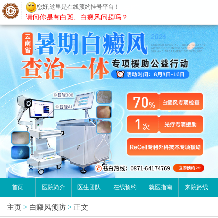
您好,这里是在线预约挂号平台！
昆明白癜风医院
请问你是有白斑、白癜风问题吗？
首页
医院简介
医生团队
在线预约
就医指南
来院路线
主页
>
白癜风预防
>
正文