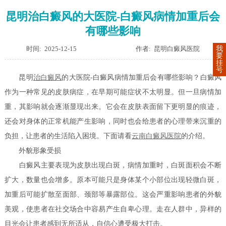
昆明治白癜风的大医院-白癜风病情加重后会
有哪些影响
时间: 2025-12-15
作者: 昆明白癜风医院
我
要
挂
号
昆明
治白癜风
的大医院-白癜风病情加重后会有哪些影响？白癜风
作为一种常见的皮肤病症，在早期可能症状不太明显。但一旦病情加
重，其影响就会逐渐显现出来。它会在皮肤表面留下更明显的痕迹，
还会对身体的正常机能产生影响，同时也会给患者的心理带来沉重的
负担，让患者的生活陷入困境。下面请看
云南白癜风医院
的介绍。
外貌形象受损
白癜风主要表现为皮肤出现白斑，病情加重时，白斑面积会不断
扩大，数量也会增多。原本可能只是身体某个小部位出现轻微白斑，
加重后可能扩散至面部、颈部等暴露部位。这会严重影响患者的外貌
美观，使患者在社交场合中容易产生自卑心理。走在人群中，异样的
目光会让患者感到无所适从，自信心遭受极大打击。