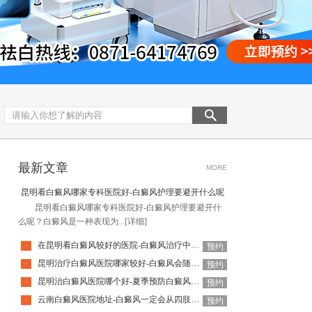
最新文章
MORE
昆明看白癜风哪家专科医院好-白癜风护理要避开什么呢
昆明看白癜风哪家专科医院好-白癜风护理要避开什
么呢？白癜风是一种表现为...
[详细]
在昆明看白癜风较好的医院-白癜风治疗中为何会越治越白
·
预约
昆明治疗白癜风医院哪家较好-白癜风会随着年纪增长加重吗
·
预约
昆明治白癜风医院哪个好-夏季预防白癜风要注意哪些事项
·
预约
云南白癜风医院地址-白癜风一定会从四肢开始发病吗
·
预约