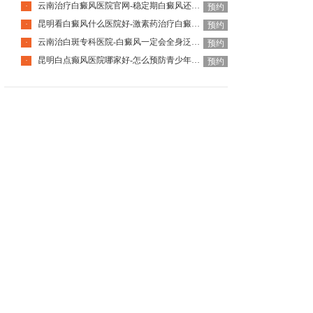
云南治疗白癜风医院官网-稳定期白癜风还会突然扩散发展吗
·
预约
昆明看白癜风什么医院好-激素药治疗白癜风会有副作用吗
·
预约
云南治白斑专科医院-白癜风一定会全身泛发吗
·
预约
昆明白点癫风医院哪家好-怎么预防青少年患上白癜风
·
预约