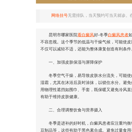
网络挂号
无需排队，当天预约可当天就诊。
昆明市哪家医院
看白癜风
好-冬季
白癜风患者
不容忽视。这个季节的低温与干燥气候，可能使皮
不仅可以减轻不适，还能为整体康复创造有利条件
一、加强皮肤保湿与屏障保护
冬季空气干燥，易导致皮肤水分流失，可能使白
湿霜，尤其在沐浴后及时涂抹，以锁住水分。避免
用物理性遮挡如围巾、手套，既保暖又避免冷风直
有助于维持皮肤健康。
二、合理调整饮食与营养摄入
冬季是进补的好时机，白癜风患者应注重均衡饮
豆制品等，这些有助于黑色素合成。避免过量食用