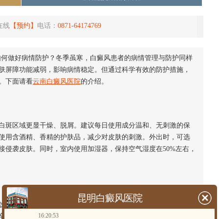
在线
【预约】
电话：
0871-64174769
如何做好病情防护？冬季虽寒，白癜风患者的病情管理与防护同样
肤屏障功能减弱，影响病情稳定。但通过科学有效的防护措施，
。下面请看
云南白癜风医院
的介绍。
斑区域更显干燥、脱屑。建议每日使用成分温和、无刺激的保
使用含酒精、香精的护肤品，减少对皮肤的刺激。外出时，可选
接侵袭皮肤。同时，室内使用加湿器，保持空气湿度在50%左右，
昆明白癜风医院
食。可多摄入富含酪氨酸和矿物质的食物，如黑芝麻、核桃、
16:20:53
辛辣、海鲜等可能诱发过敏的食物。适量补充维生素C，但不宜过