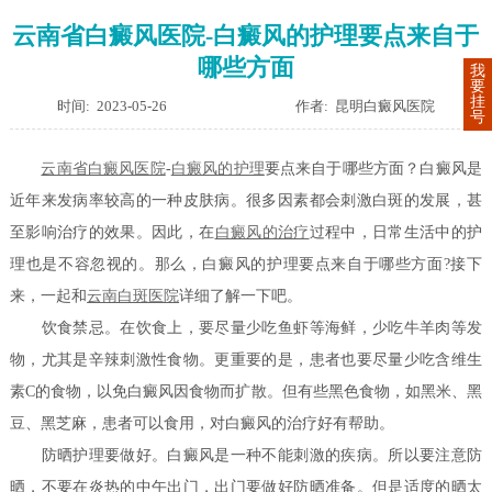
云南省白癜风医院-白癜风的护理要点来自于
哪些方面
我
要
挂
时间: 2023-05-26
作者: 昆明白癜风医院
号
云南省白癜风医院
-
白癜风的护理
要点来自于哪些方面？白癜风是
近年来发病率较高的一种皮肤病。很多因素都会刺激白斑的发展，甚
至影响治疗的效果。因此，在
白癜风的治疗
过程中，日常生活中的护
理也是不容忽视的。那么，白癜风的护理要点来自于哪些方面?接下
来，一起和
云南白斑医院
详细了解一下吧。
饮食禁忌。在饮食上，要尽量少吃鱼虾等海鲜，少吃牛羊肉等发
物，尤其是辛辣刺激性食物。更重要的是，患者也要尽量少吃含维生
素C的食物，以免白癜风因食物而扩散。但有些黑色食物，如黑米、黑
豆、黑芝麻，患者可以食用，对白癜风的治疗好有帮助。
防晒护理要做好。白癜风是一种不能刺激的疾病。所以要注意防
晒，不要在炎热的中午出门，出门要做好防晒准备。但是适度的晒太