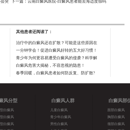
还会突
下一篇：
云南白癜风医院-白癜风患者能去海边度假吗
其他患者还阅读了：
治疗中的白癜风还在扩散？可能是这些原因在
一分钟学会！促进白癜风好转的五大好习惯！
青少年为何更容易遭受白癜风的侵袭？科学解
白癜风危害大揭秘，不容忽视的隐患！
春季回暖，白癜风患者如何防反复、防扩散?
癜风分型
白癜风人群
白癜风部
型白癜风
儿童白癜风
面部白癜风
型白癜风
青少年白癜风
胸部白癜风
型白癜风
男性白癜风
颈部白癜风