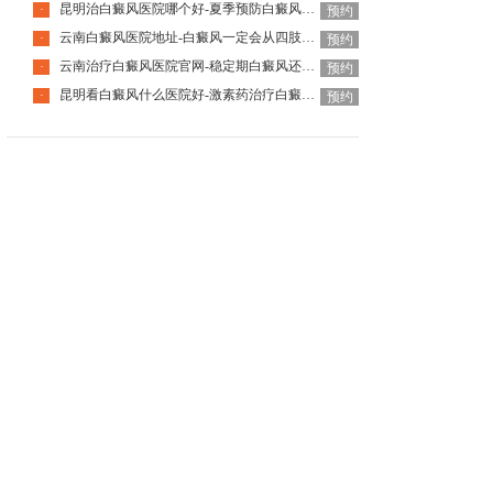
昆明治白癜风医院哪个好-夏季预防白癜风要注意哪些事项
·
预约
云南白癜风医院地址-白癜风一定会从四肢开始发病吗
·
预约
云南治疗白癜风医院官网-稳定期白癜风还会突然扩散发展吗
·
预约
昆明看白癜风什么医院好-激素药治疗白癜风会有副作用吗
·
预约