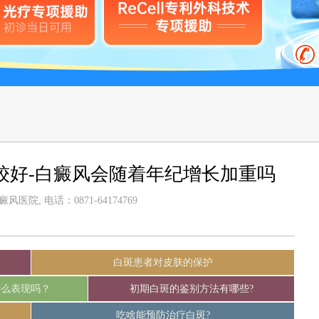
较好-白癜风会随着年纪增长加重吗
医院, 电话：0871-64174769
白斑患者对皮肤的保护
什么表现吗？
初期白斑的鉴别方法有哪些?
吃啥能预防治疗白斑?