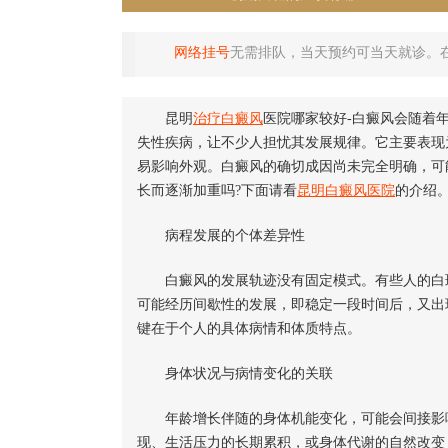
网络挂号
无需排队，当天预约可当天就诊。
昆明
治疗白癜风
医院哪家较好-白癜风会随着
失性疾病，让不少人担忧其发展规律。它主要表现
易影响外观。白癜风的确切成因尚未完全明确，可
长而逐渐加重吗?下面请看
昆明白癜风医院
的介绍
病程发展的个体差异性
白癜风的发展轨迹没有固定模式。有些人的白斑
可能经历间歇性的发展，即稳定一段时间后，又出
键在于个人的具体病情和体质特点。
身体状况与病情变化的关联
年龄增长伴随的身体机能变化，可能会间接影响
现、生活压力的长期累积，或身体代谢的自然改变