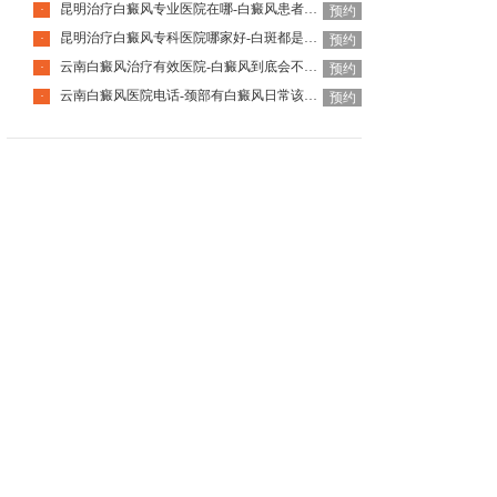
昆明治疗白癜风专业医院在哪-白癜风患者国庆出游要注意什么
·
预约
昆明治疗白癜风专科医院哪家好-白斑都是白癜风吗
·
预约
云南白癜风治疗有效医院-白癜风到底会不会遗传下一代
·
预约
云南白癜风医院电话-颈部有白癜风日常该怎么护理呢
·
预约