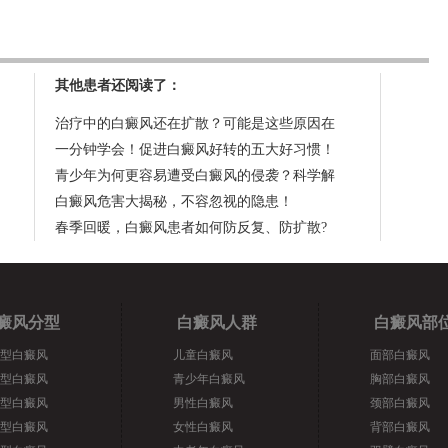
其他患者还阅读了：
治疗中的白癜风还在扩散？可能是这些原因在
一分钟学会！促进白癜风好转的五大好习惯！
青少年为何更容易遭受白癜风的侵袭？科学解
白癜风危害大揭秘，不容忽视的隐患！
春季回暖，白癜风患者如何防反复、防扩散?
癜风分型
白癜风人群
白癜风部
型白癜风
儿童白癜风
面部白癜风
型白癜风
青少年白癜风
胸部白癜风
型白癜风
男性白癜风
颈部白癜风
型白癜风
女性白癜风
背部白癜风