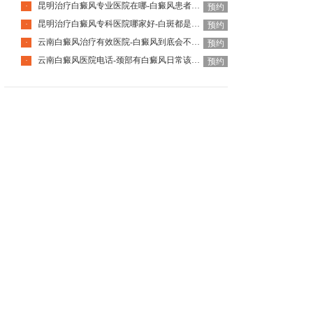
昆明治疗白癜风专业医院在哪-白癜风患者国庆出游要注意什么
·
预约
昆明治疗白癜风专科医院哪家好-白斑都是白癜风吗
·
预约
云南白癜风治疗有效医院-白癜风到底会不会遗传下一代
·
预约
云南白癜风医院电话-颈部有白癜风日常该怎么护理呢
·
预约