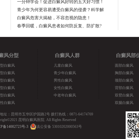
一分钟学会！促进白癜风好转的五大好习惯！
青少年为何更容易遭受白癜风的侵袭？科学解
白癜风危害大揭秘，不容忽视的隐患！
春季回暖，白癜风患者如何防反复、防扩散?
癜风分型
白癜风人群
白癜风部
型白癜风
儿童白癜风
面部白癜风
型白癜风
青少年白癜风
胸部白癜风
型白癜风
男性白癜风
颈部白癜风
型白癜风
女性白癜风
背部白癜风
型白癜风
中老年白癜风
双臂白癜风
性白癜风
双腿白癜风
地址：昆明市五华区护国路2号 拨打热线：0871-64174769
yright©2021 昆明白癜风医院. All Rights Reserved
P备14002723号-3
滇公安备 53010202000563号