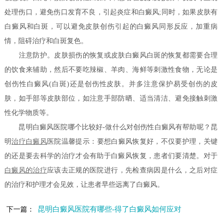
处理伤口，避免伤口发育不良，引起炎症和白癜风;同时，如果皮肤有
白癜风和白斑，可以避免皮肤创伤引起的白癜风同形反应，加重病
情，阻碍治疗和白斑复色。
注意防护。皮肤损伤的恢复或皮肤白癜风白斑的恢复都需要合理
的饮食来辅助，然后不要吃辣椒、羊肉、海鲜等刺激性食物，无论是
创伤性白癜风(白斑)还是创伤性皮肤。并多注意保护易受创伤的皮
肤，如手部等皮肤部位，如注意手部防晒、适当清洁、避免接触刺激
性化学物质等。
昆明白癜风医院哪个比较好-做什么对创伤性白癜风有帮助呢？昆
明
治疗白癜风
医院温馨提示：要想白癜风恢复好，不仅要护理，关键
的还是要去科学的治疗才会有助于白癜风恢复，患者们要清楚。对于
白癜风的治疗
应该去正规的医院进行，先检查病因是什么，之后对症
的治疗和护理才会见效，让患者早些远离了白癜风。
昆明白癜风医院有哪些-得了白癜风如何应对
下一篇：