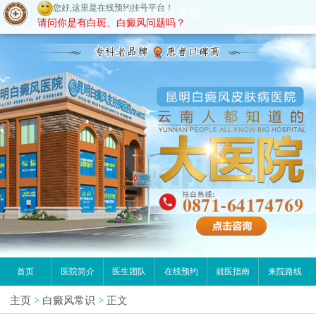
您好,这里是在线预约挂号平台！
昆明白癜风医院
请问你是有白斑、白癜风问题吗？
首页
医院简介
医生团队
在线预约
就医指南
来院路线
主页
>
白癜风常识
>
正文