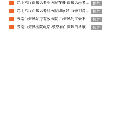
昆明治疗白癜风专业医院在哪-白癜风患者国庆出游要注意什么
·
预约
昆明治疗白癜风专科医院哪家好-白斑都是白癜风吗
·
预约
云南白癜风治疗有效医院-白癜风到底会不会遗传下一代
·
预约
云南白癜风医院电话-颈部有白癜风日常该怎么护理呢
·
预约