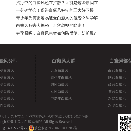
治疗中的白癜风还在扩散？可能是这些原因在
一分钟学会！促进白癜风好转的五大好习惯！
青少年为何更容易遭受白癜风的侵袭？科学解
白癜风危害大揭秘，不容忽视的隐患！
春季回暖，白癜风患者如何防反复、防扩散?
癜风分型
白癜风人群
白癜风部
型白癜风
儿童白癜风
面部白癜风
型白癜风
青少年白癜风
胸部白癜风
型白癜风
男性白癜风
颈部白癜风
型白癜风
女性白癜风
背部白癜风
型白癜风
中老年白癜风
双臂白癜风
性白癜风
双腿白癜风
地址：昆明市五华区护国路2号 拨打热线：0871-64174769
yright©2021 昆明白癜风医院. All Rights Reserved
P备14002723号-3
滇公安备 53010202000563号