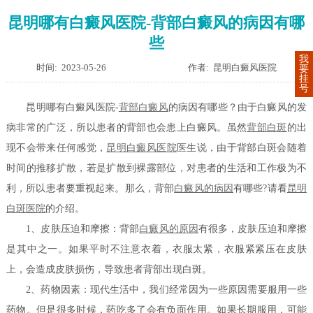
昆明哪有白癜风医院-背部白癜风的病因有哪
些
我
时间: 2023-05-26
作者: 昆明白癜风医院
要
挂
号
昆明哪有白癜风医院-
背部白癜风
的病因有哪些？由于白癜风的发
病非常的广泛，所以患者的背部也会患上白癜风。虽然
背部白斑
的出
现不会带来任何感觉，
昆明白癜风医院
医生说，由于背部白斑会随着
时间的推移扩散，若是扩散到裸露部位，对患者的生活和工作极为不
利，所以患者要重视起来。那么，背部
白癜风的病因
有哪些?请看
昆明
白斑医院
的介绍。
1、皮肤压迫和摩擦：背部
白癜风的原因
有很多，皮肤压迫和摩擦
是其中之一。如果平时不注意衣着，衣服太紧，衣服紧紧压在皮肤
上，会造成皮肤损伤，导致患者背部出现白斑。
2、药物因素：现代生活中，我们经常因为一些原因需要服用一些
药物。但是很多时候，药吃多了会有负面作用。如果长期服用，可能